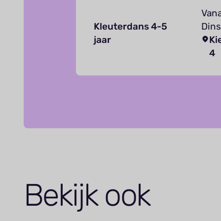
Vana
Kleuterdans 4-5
Dins
jaar
Ki
4
Bekijk ook