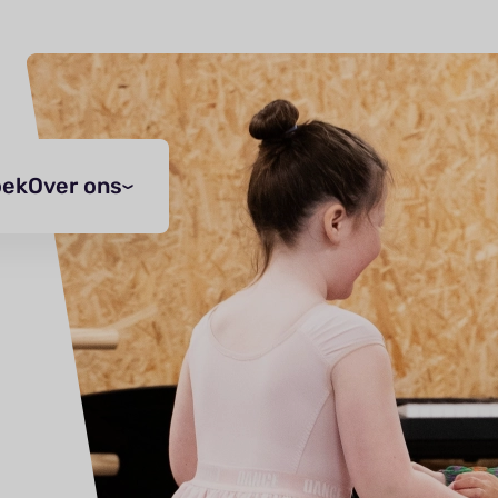
oek
Over ons