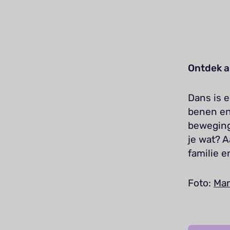
Ontdek a
Dans is e
benen en
beweging
je wat? A
familie e
Foto:
Mar