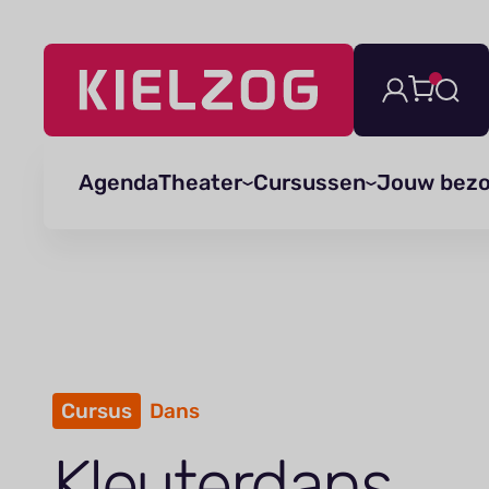
Navigatie
overslaan
Agenda
Theater
Cursussen
Jouw bez
Cursus
Dans
Kleu­terdans