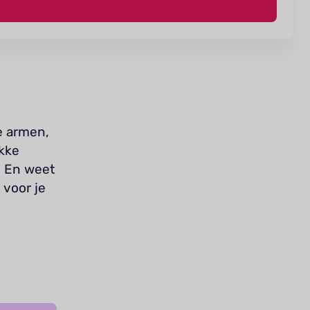
e armen,
kke
. En weet
 voor je