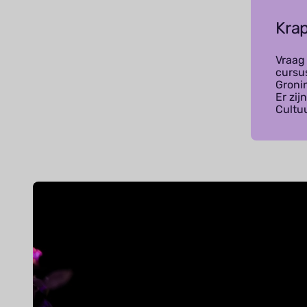
Krap
Vraag
cursu
Groni
Er zi
Cultuu