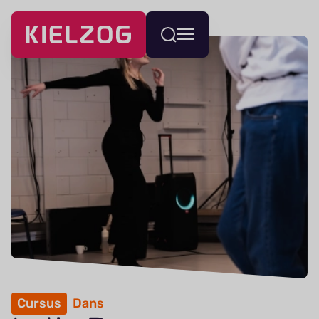
Navigatie
Wissel
overslaan
menu
Cursus
Dans