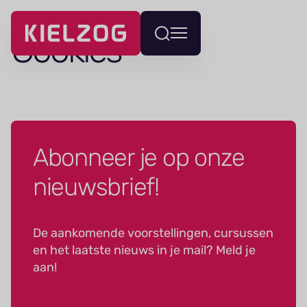
Navigatie
Cookies
Wissel
overslaan
menu
Abonneer je op onze
nieuwsbrief!
De aankomende voorstellingen, cursussen
en het laatste nieuws in je mail? Meld je
aan!