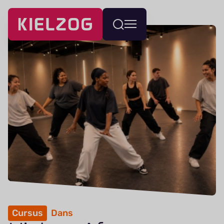
Navigatie
Wissel
overslaan
menu
Cursus
Dans