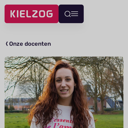
Navigatie
Wissel
overslaan
menu
Onze docenten