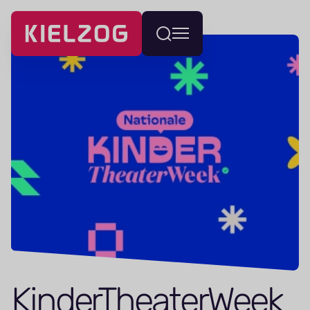
Navigatie
Wissel
overslaan
menu
Kin­der­The­a­terWeek