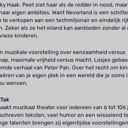
ky Haak. Peet ziet haar als de redder in nood, maa
haar eigen ambities. Want Neverland is een schitt
 te verkopen aan een techmiljonair en eindelijk rijk
. Zeker als ze het eiland kan aanbieden zonder al 
, vieze kinderen.
en muzikale voorstelling over eenzaamheid versus
hap, maximale vrijheid versus macht. Losjes gebas
mde verhaal van Peter Pan. Over het recht om kind
eëren van je eigen plek in een wereld die je soms l
ou wensen.
xTak
akt muzikaal theater voor iedereen van 6 tot 106 j
schreven teksten, veel humor en een wisselend t
nge talenten brengen zij eigentijdse voorstellingen