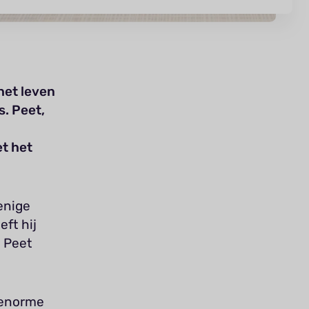
het leven
. Peet,
t het
enige
eft hij
r Peet
 enorme