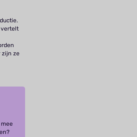
ductie.
vertelt
orden
zijn ze
s mee
nen?