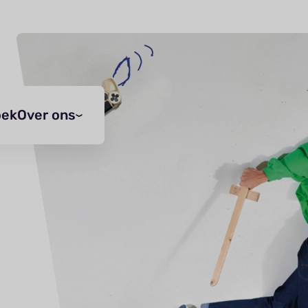
oek
Over ons