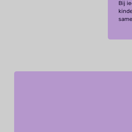
Bij 
kind
same