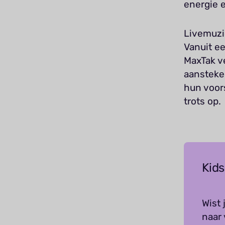
energie 
Livemuzie
Vanuit ee
MaxTak ve
aansteke
hun voor
trots op.
Kids
Wist 
naar 