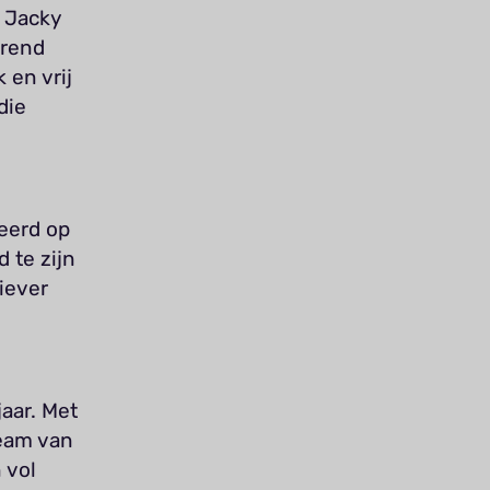
r Jacky
erend
 en vrij
die
eerd op
 te zijn
iever
aar. Met
eam van
 vol