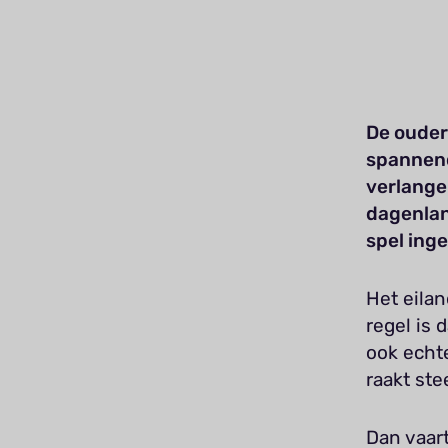
De ouder
spannend
verlange
dagenlan
spel ing
Het eilan
regel is 
ook echte
raakt ste
Dan vaar