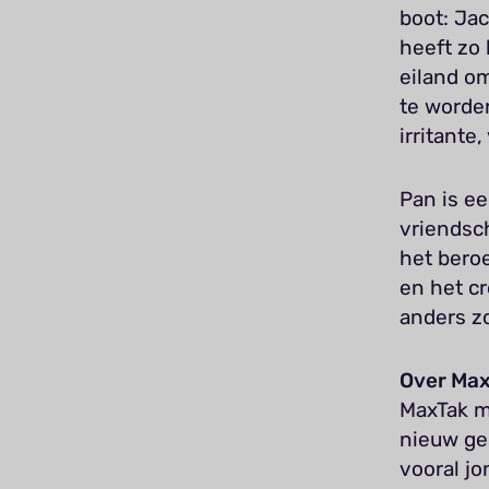
boot: Jac
heeft zo 
eiland om
te worden
irritante
Pan is e
vriendsc
het beroe
en het cr
anders z
Over Ma
MaxTak ma
nieuw ge
vooral jo