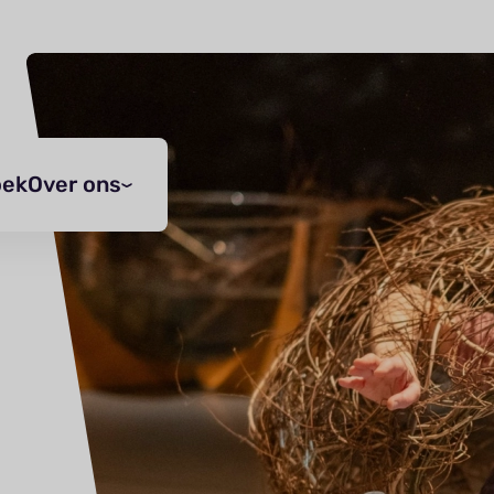
oek
Over ons