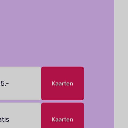
15,-
Kaarten
atis
Kaarten