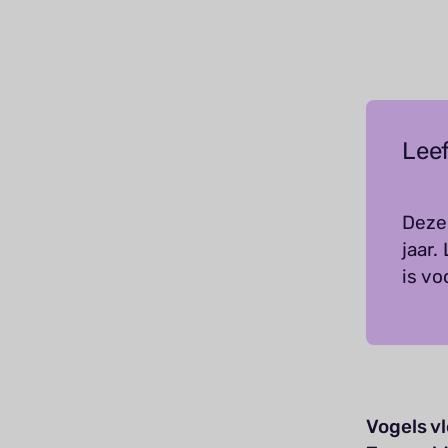
Leef
Deze 
jaar.
is vo
Vogels v