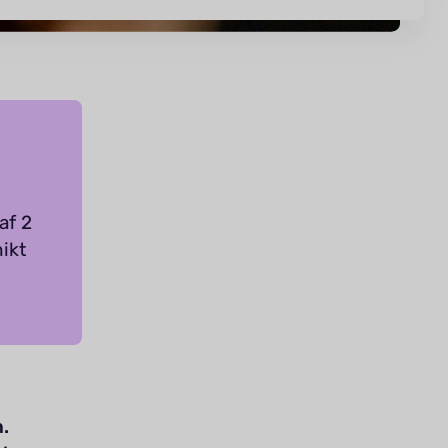
af 2
hikt
.