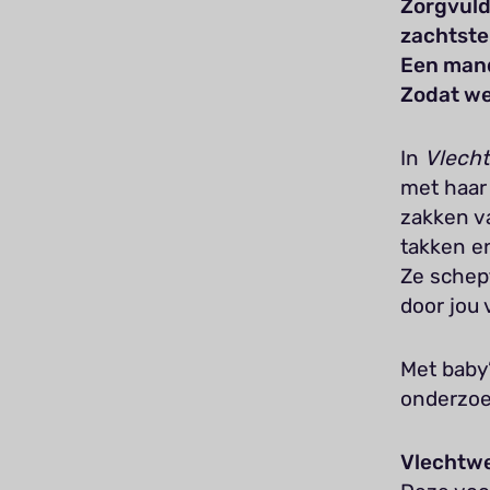
Zorgvuldi
zachtste 
Een mand
Zodat we 
In
Vlech
met haar
zakken v
takken en
Ze schept
door jou 
Met baby’
onderzoek
Vlechtwe