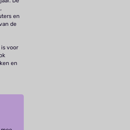
jaar. De
,
uters en
 van de
 is voor
ok
jken en
s mee