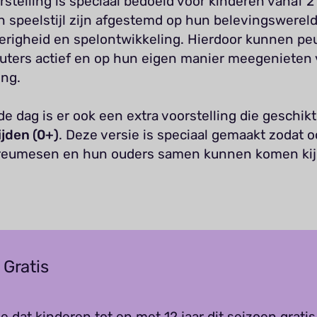
stelling is speciaal bedoeld voor kinderen vanaf 2 
 speelstijl zijn afgestemd op hun belevingswereld
erigheid en spelontwikkeling. Hierdoor kunnen pe
euters actief en op hun eigen manier meegenieten
ing.
de dag is er ook een extra voorstelling die geschikt
tijden (0+)
. Deze versie is speciaal gemaakt zodat o
dreumesen en hun ouders samen kunnen komen ki
 Gratis
je dat kinderen tot en met 12 jaar dit seizoen grati