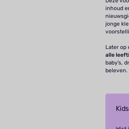
Deze voor
inhoud en
nieuwsgi
jonge kl
voorstell
Later op 
alle leef
baby’s, 
beleven.
Kids
Wist 