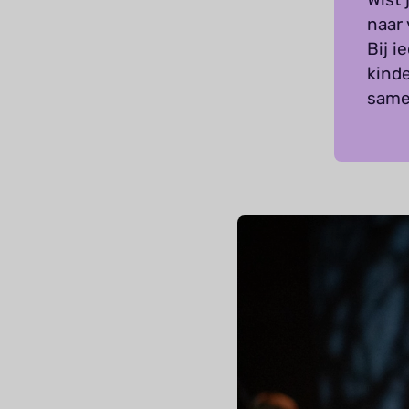
naar 
Bij 
kind
same