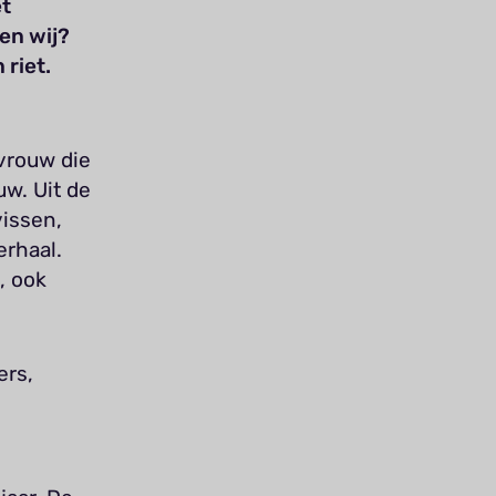
et
en wij?
 riet.
vrouw die
w. Uit de
issen,
erhaal.
, ook
ers,