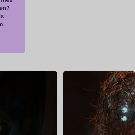
nen?
is
om