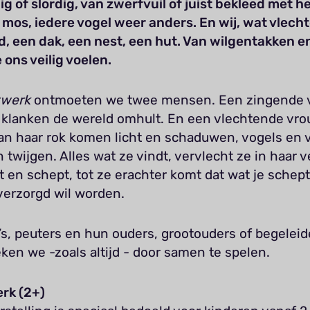
g of slordig, van zwerfvuil of juist bekleed met h
mos, iedere vogel weer anders. En wij, wat vlecht
, een dak, een nest, een hut. Van wilgentakken en
ons veilig voelen.
twerk
ontmoeten we twee mensen. Een zingende 
 klanken de wereld omhult. En een vlechtende vrou
an haar rok komen licht en schaduwen, vogels en v
 twijgen. Alles wat ze vindt, vervlecht ze in haar v
 en schept, tot ze erachter komt dat wat je schept
verzorgd wil worden.
s, peuters en hun ouders, grootouders of begeleid
en we -zoals altijd - door samen te spelen.
rk (2+)