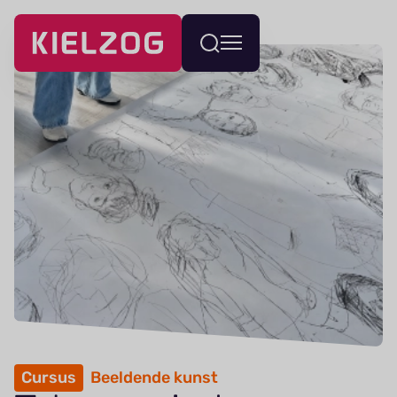
Navigatie
Wissel
overslaan
menu
Cursus
Beeldende kunst