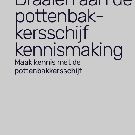
pot­ten­bak­
kers­schijf
kennismaking
Maak kennis met de
pottenbakkersschijf