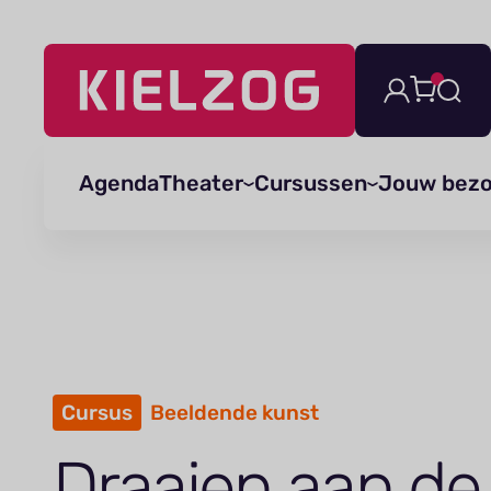
Navigatie
overslaan
Agenda
Theater
Cursussen
Jouw bez
Cursus
Beeldende kunst
Draaien aan de