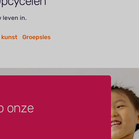
Upcycelen
 leven in.
 kunst
Groepsles
p onze