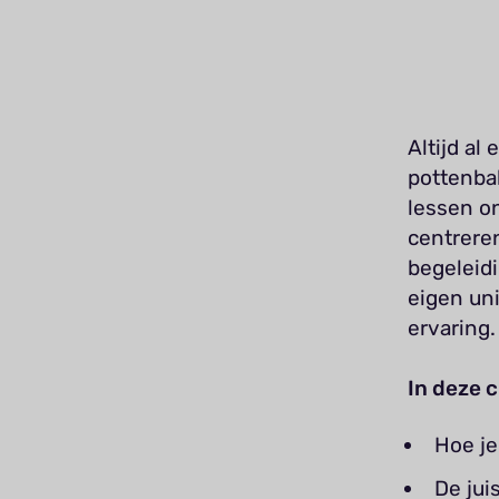
Altijd al
pottenba
lessen on
centrere
begeleidi
eigen un
ervaring.
In deze c
Hoe je
De jui