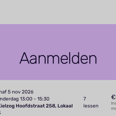
Aanmelden
naf 5 nov 2026
€
nderdag 13:00 - 15:30
7
In
Kielzog Hoofdstraat 258, Lokaal
lessen
mo
3