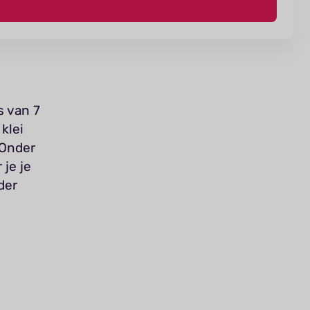
s van 7
klei
 Onder
je je
der