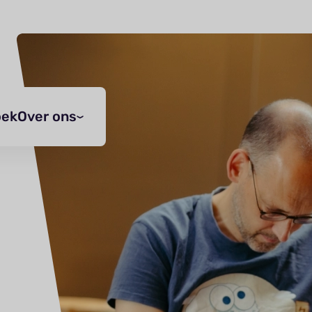
oek
Over ons