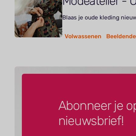
Modeatelier - 
Blaas je oude kleding nieuw
Volwassenen
Beeldende
Abonneer je o
nieuwsbrief!