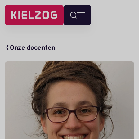
Navigatie
Wissel
overslaan
menu
Onze docenten