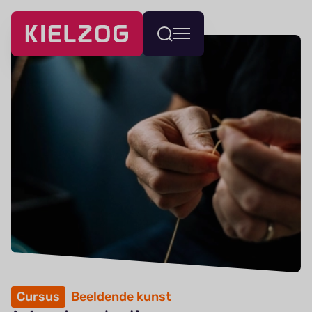
Navigatie
Wissel
overslaan
menu
Cursus
Beeldende kunst