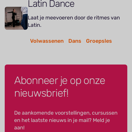
Latin Dance
Laat je meevoeren door de ritmes van
Latin.
Volwassenen
Dans
Groepsles
Abonneer je op onze
nieuwsbrief!
De aankomende voorstellingen, cursussen
en het laatste nieuws in je mail? Meld je
aan!