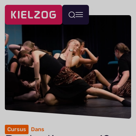
Navigatie
Wissel
overslaan
menu
Cursus
Dans