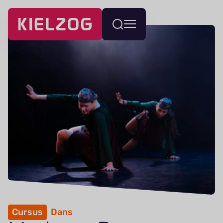
Navigatie
Wissel
overslaan
menu
Cursus
Dans