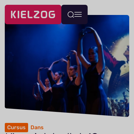
Navigatie
Wissel
overslaan
menu
Cursus
Dans