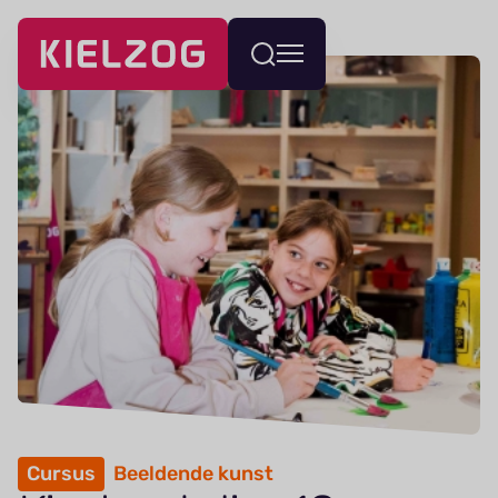
Navigatie
Wissel
overslaan
menu
Cursus
Beeldende kunst