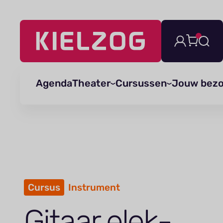
Navigatie
overslaan
Agenda
Theater
Cursussen
Jouw bez
Cursus
Instrument
Gitaar elek­