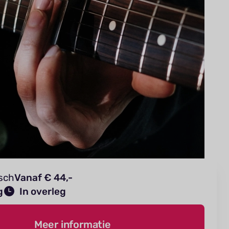
isch
Vanaf € 44,-
g
In overleg
Meer informatie