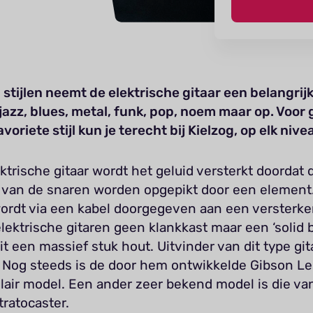
ei stijlen neemt de elektrische gitaar een belangrij
 jazz, blues, metal, funk, pop, noem maar op. Voor 
avoriete stijl kun je terecht bij Kielzog, op elk nive
ektrische gitaar wordt het geluid versterkt doordat 
en van de snaren worden opgepikt door een element
wordt via een kabel doorgegeven aan een versterker
ektrische gitaren geen klankkast maar een ‘solid b
it een massief stuk hout. Uitvinder van dit type gi
. Nog steeds is de door hem ontwikkelde Gibson Le
lair model. Een ander zeer bekend model is die va
ratocaster.