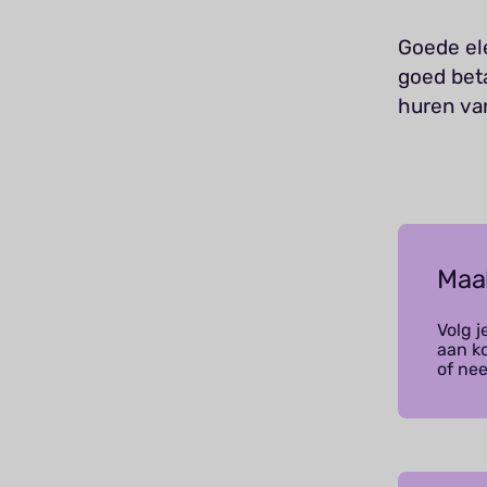
Goede ele
goed beta
huren van
Maa
Volg j
aan k
of ne