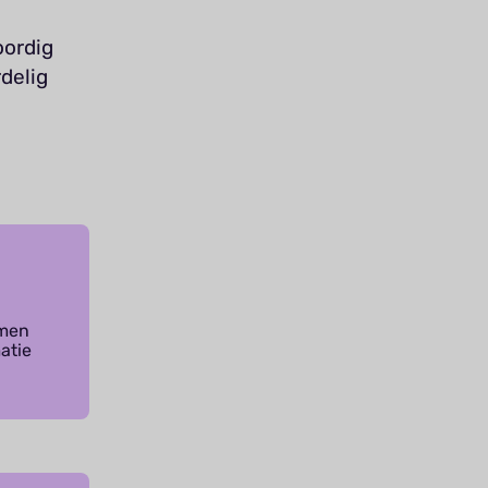
oordig
rdelig
emen
atie