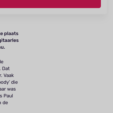
ke plaats
gitaarles
au.
de
. Dat
. Vaak
ody’ die
taar was
s Paul
n de