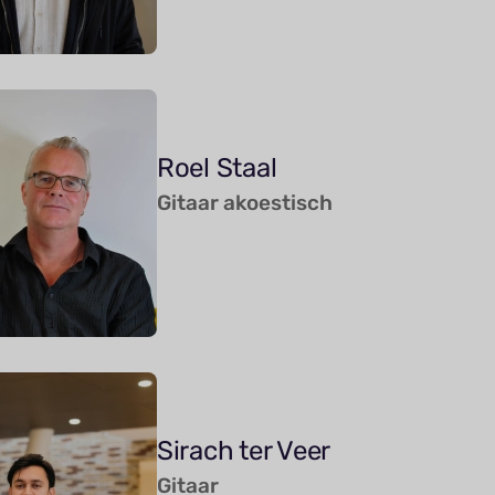
Roel Staal
Gitaar akoestisch
Sirach ter Veer
Gitaar