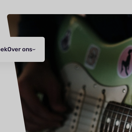
oek
Over ons