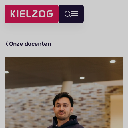
Navigatie
Wissel
overslaan
menu
Onze docenten