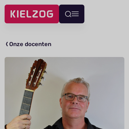
Navigatie
Wissel
overslaan
menu
Onze docenten