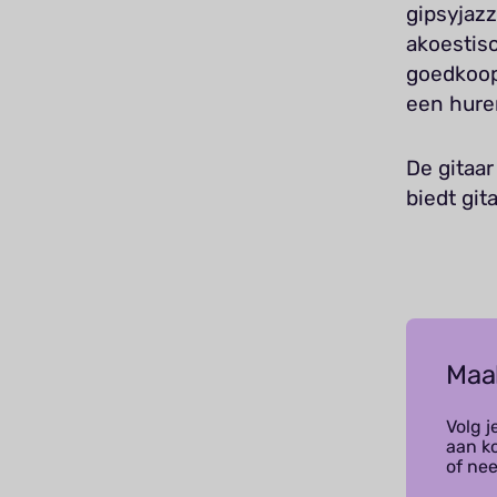
gipsyjaz
akoestisc
goedkoop 
een hure
De gitaar
biedt git
Maa
Volg j
aan k
of ne