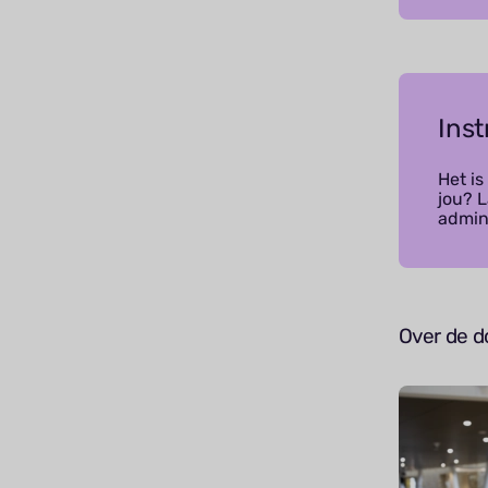
Ins
Het is
jou? 
admini
Over de 