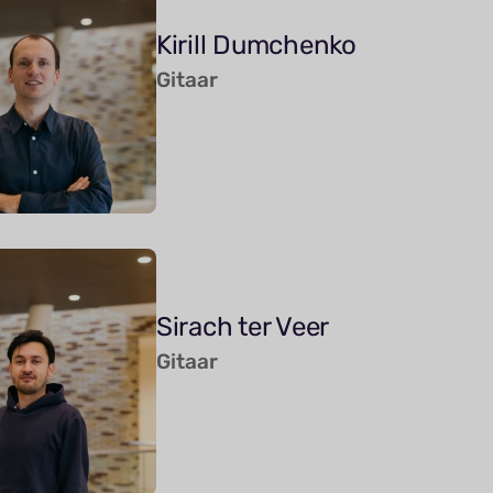
Kirill Dumchenko
Gitaar
Sirach ter Veer
Gitaar