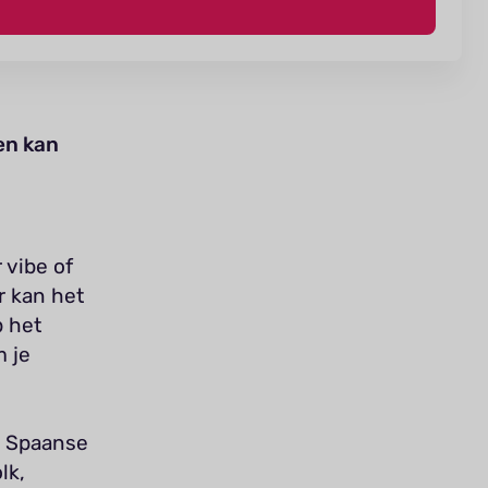
en kan
 vibe of
r kan het
p het
m je
n Spaanse
lk,