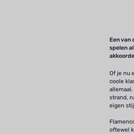
Een van d
spelen al
akkoorde
Of je nu 
coole kla
allemaal.
strand, n
eigen sti
Flamenco
oftewel k