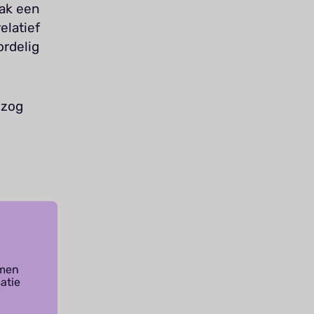
aak een
elatief
ordelig
lzog
emen
atie