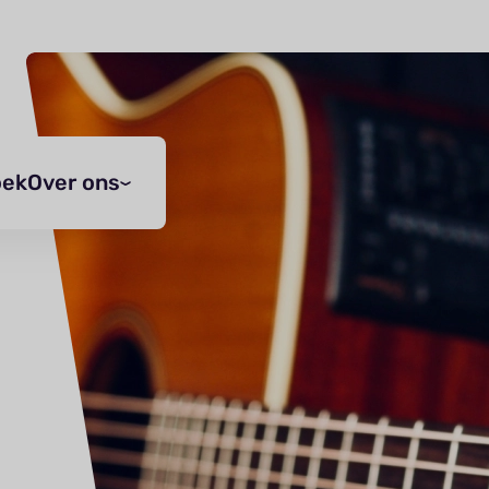
oek
Over ons