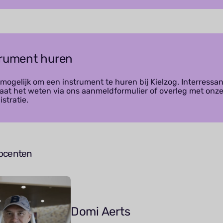
trument huren
 mogelijk om een instrument te huren bij Kielzog. Interressan
Laat het weten via ons aanmeldformulier of overleg met onz
stratie.
docenten
Domi Aerts