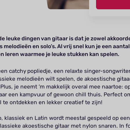
e leuke dingen van gitaar is dat je zowel akkoord
s melodieën en solo’s. Al vrij snel kun je een aantal
n leren waarmee je leuke stukken kan spelen.
een catchy popliedje, een relaxte singer-songwriter
ssieke melodieën wilt spelen, de akoestische gitaa
 Plus, je neemt ‘m makkelijk overal mee naartoe: o
aar een kampvuur of gewoon chill thuis. Perfect o
jl te ontdekken en lekker creatief te zijn!
, klassiek en Latin wordt meestal gespeeld op ee
lassieke akoestische gitaar met nylon snaren. In fo