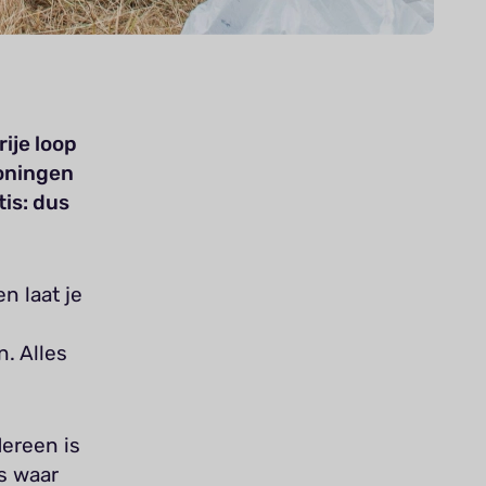
rije loop
roningen
is: dus
n laat je
n. Alles
dereen is
s waar