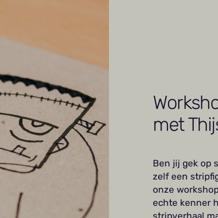
Worksho
met Thij
Ben jij gek op 
zelf een strip
onze workshop 
echte kenner h
stripverhaal m