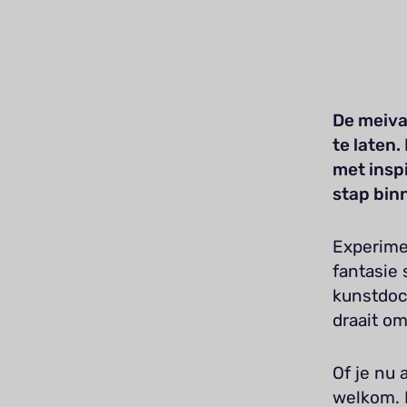
De meivak
te laten
met insp
stap bin
Experime
fantasie
kunstdoce
draait om
Of je nu 
welkom. 