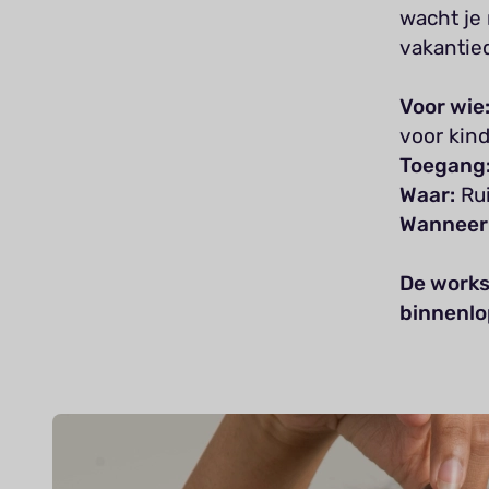
wacht je 
vakantied
Voor wie
voor kind
Toegang
Waar:
Rui
Wannee
De works
binnenlo