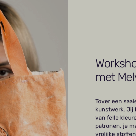
Worksho
met Mel
Tover een saai
kunstwerk. Jij
van felle kleur
patronen, je m
vrolijke stoffe