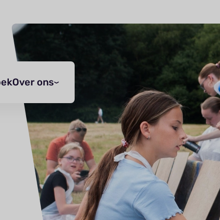
oek
Over ons