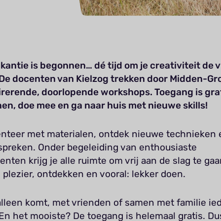
antie is begonnen… dé tijd om je creativiteit de v
. De docenten van Kielzog trekken door Midden-G
irerende, doorlopende workshops. Toegang is grat
nen, doe mee en ga naar huis met nieuwe skills!
nteer met materialen, ontdek nieuwe technieken e
 spreken. Onder begeleiding van enthousiaste
nten krijg je alle ruimte om vrij aan de slag te gaa
 plezier, ontdekken en vooral: lekker doen.
alleen komt, met vrienden of samen met familie ie
En het mooiste? De toegang is helemaal gratis. Du