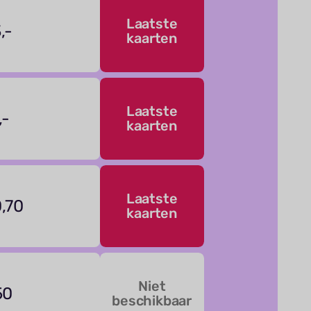
Laatste
,-
kaarten
Laatste
,-
kaarten
Laatste
,70
kaarten
Niet
50
beschikbaar