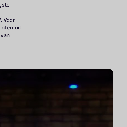
gste
e
. Voor
unten uit
 van