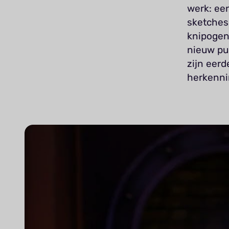
werk: een
sketches
knipogen 
nieuw pu
zijn eerd
herkenni