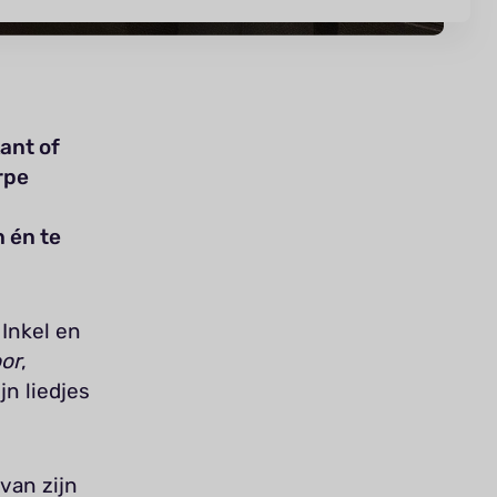
ant of
rpe
 én te
 Inkel en
oor
,
jn liedjes
van zijn