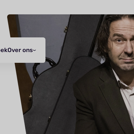
oek
Over ons