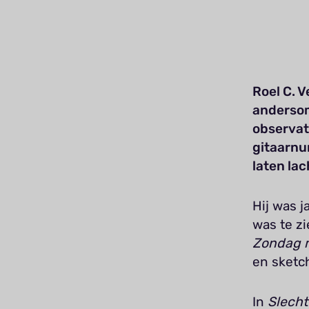
Roel C. V
andersom
observat
gitaarnu
laten lac
Hij was j
was te zi
Zondag 
en sketch
In
Slecht