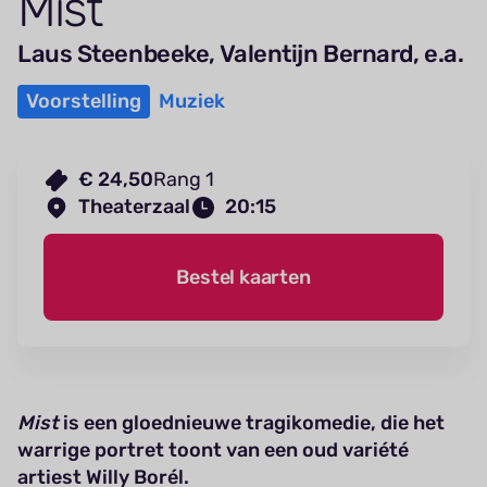
Mist
Laus Steenbeeke, Valentijn Bernard, e.a.
Voorstelling
Muziek
€ 24,50
Rang 1
Theaterzaal
20:15
Bestel kaarten
Mist
is een gloednieuwe tragikomedie, die het
warrige portret toont van een oud variété
artiest Willy Borél.