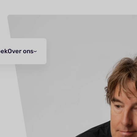
oek
Over ons