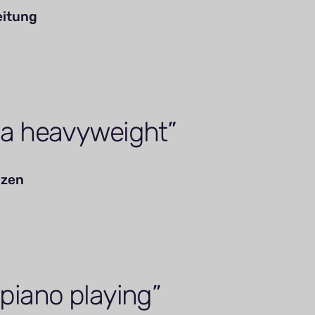
eitung
s a heavyweight
izen
 piano playing