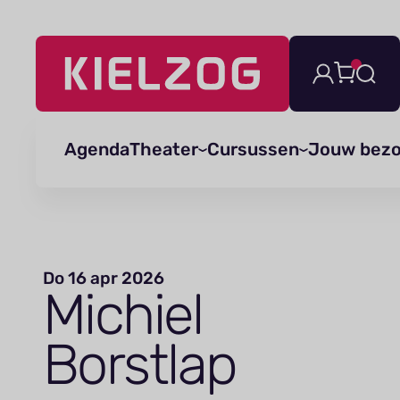
Navigatie
overslaan
Agenda
Theater
Cursussen
Jouw bez
Do 16 apr 2026
Michiel
Borstlap