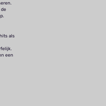
heren.
 de
p.
its als
elijk.
en een