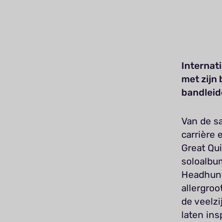
Internat
met zijn
bandleid
Van de s
carrière
Great Qui
soloalbu
Headhunt
allergroo
de veelzi
laten ins