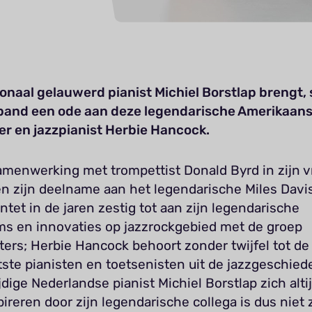
ionaal gelauwerd pianist Michiel Borstlap brengt
 band een ode aan deze legendarische Amerikaan
er en jazzpianist Herbie Hancock.
amenwerking met trompettist Donald Byrd in zijn 
 en zijn deelname aan het legendarische Miles Dav
ntet in de jaren zestig tot aan zijn legendarische
ms en innovaties op jazzrockgebied met de groep
ers; Herbie Hancock behoort zonder twijfel tot de
tste pianisten en toetsenisten uit de jazzgeschied
jdige Nederlandse pianist Michiel Borstlap zich alti
pireren door zijn legendarische collega is dus niet 