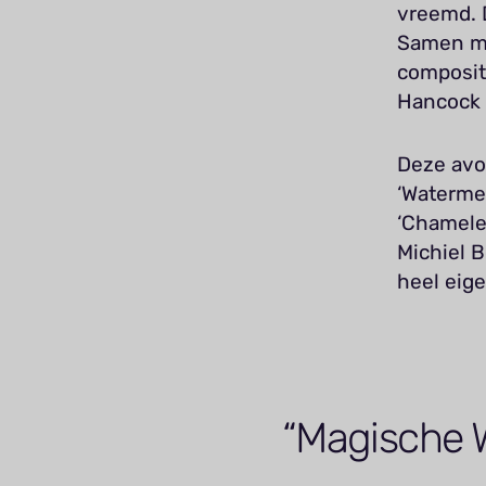
vreemd. D
Samen me
composit
Hancock 
Deze avo
‘Watermel
‘Chamele
Michiel 
heel eige
Magische 