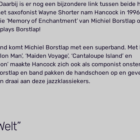
aarbij is er nog een bijzondere link tussen beide 
t saxofonist Wayne Shorter nam Hancock in 1996
ie ‘Memory of Enchantment’ van Michiel Borstlap o
plays Borstlap!
nd komt Michiel Borstlap met een superband. Met h
on Man’, ‘Maiden Voyage’, ‘Cantaloupe Island’ en
on’ maakte Hancock zich ook als componist onsterf
Borstlap en band pakken de handschoen op en gev
n draai aan deze jazzklassiekers.
Welt