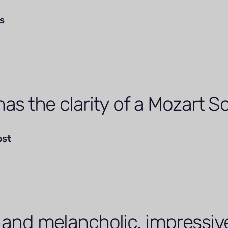
s
as the clarity of a Mozart S
ost
 and melancholic, impressiv