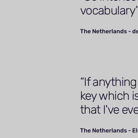
vocabulary
The Netherlands - d
If anything
key which i
that I've ev
The Netherlands - El