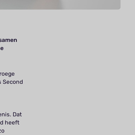
, samen
se
vroege
is Second
enis. Dat
jd heeft
zo