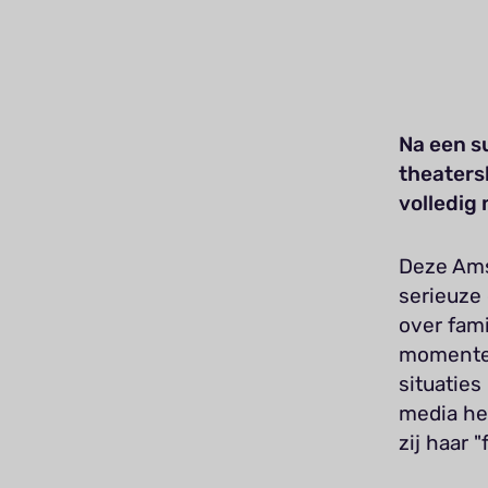
Na een s
theater
volledig
Deze Ams
serieuze
over fami
momenten
situaties
media hee
zij haar 