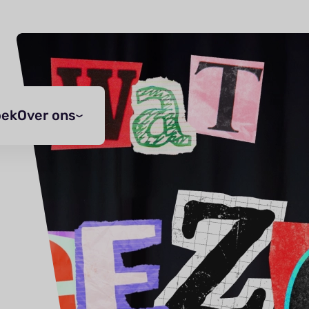
oek
Over ons