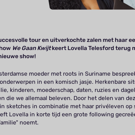
uccesvolle tour en uitverkochte zalen met haar e
show
We Gaan Kwijt
keert Lovella Telesford terug 
 nieuwe show!
terdamse moeder met roots in Suriname bespree
 onderwerpen in een komisch jasje. Herkenbare sit
lie, kinderen, moederschap, daten, ruzies en dagel
 die we allemaal beleven. Door het delen van de
 in sketches in combinatie met haar privéleven op 
ft Lovella in korte tijd een grote following gecreë
"familie" noemt.