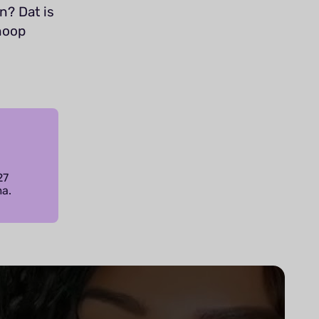
n? Dat is
hoop
27
ma.