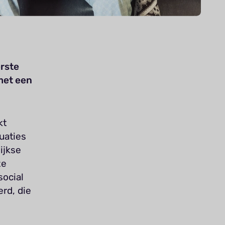
erste
met een
kt
uaties
ijkse
ze
social
erd, die