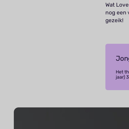
Wat Love
nog een v
gezeik!
Jon
Het th
jaar) 