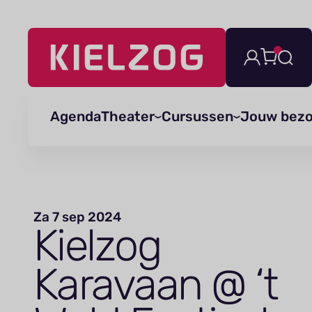
Navigatie
overslaan
Agenda
Theater
Cursussen
Jouw bez
Za 7 sep 2024
Kielzog
Karavaan @
‘
t