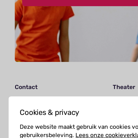
Contact
Theater
Agenda
info@kielzog.nl
Jouw be
Cookies & privacy
0598 -37 37 77
Deze website maakt gebruik van cookies v
gebruikersbeleving.
Lees onze cookieverkl