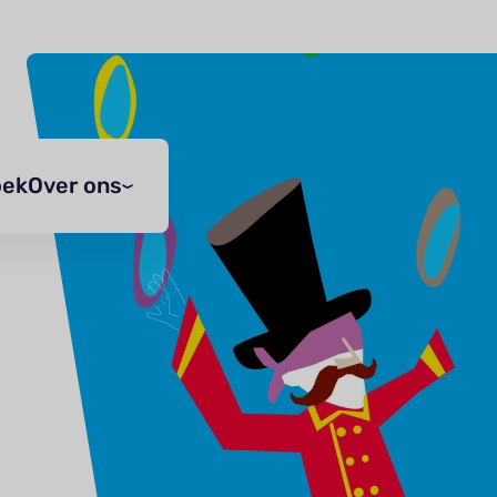
oek
Over ons