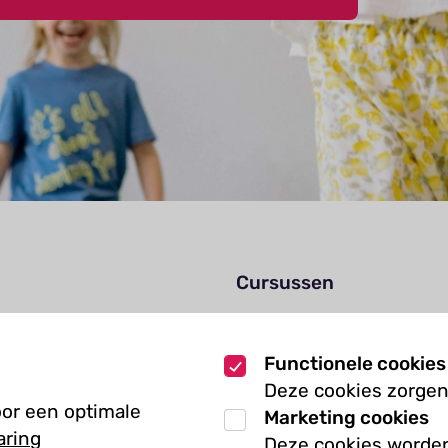
Cursussen
Muziekcursussen
zoek
Kunst cursussen
Functionele cookies
Deze cookies zorgen
oor een optimale
Marketing cookies
aring
Deze cookies worden