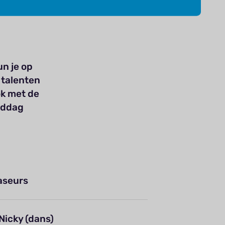
n je op
 talenten
ok met de
iddag
aseurs
Nicky (dans)