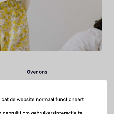
Over ons
Organisatie
Werken bij Kielzog
 dat de website normaal functioneert
Veelgestelde vragen
 gebruikt om gebruikersinteractie te