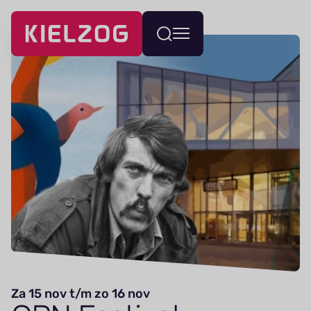
Navigatie
Wissel
overslaan
menu
Za 15 nov t/m zo 16 nov