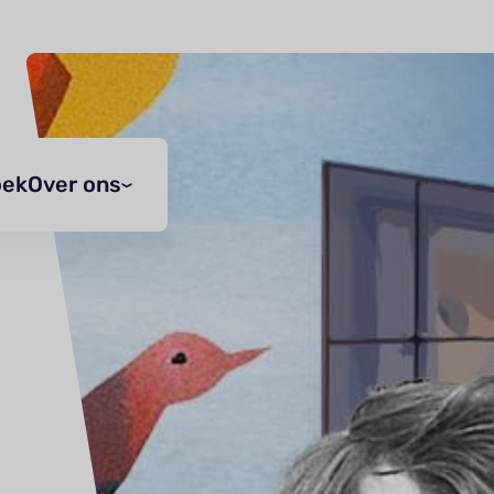
oek
Over ons