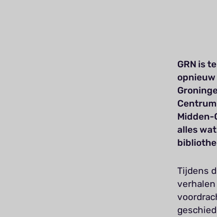
GRN is t
opnieuw 
Groninge
Centrum 
Midden-G
alles wa
bibliothe
Tijdens d
verhalen
voordrac
geschied