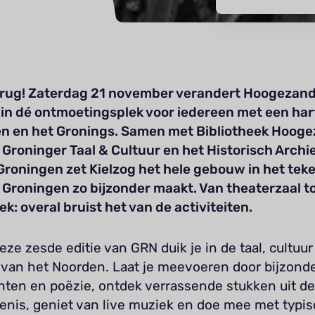
erug! Zaterdag 21 november verandert Hoogezan
in dé ontmoetingsplek voor iedereen met een har
n en het Gronings. Samen met Bibliotheek Hooge
Groninger Taal & Cultuur en het Historisch Archi
roningen zet Kielzog het hele gebouw in het tek
t Groningen zo bijzonder maakt. Van theaterzaal t
ek: overal bruist het van de activiteiten.
eze zesde editie van GRN duik je in de taal, cultuur
 van het Noorden. Laat je meevoeren door bijzond
hten en poëzie, ontdek verrassende stukken uit de
enis, geniet van live muziek en doe mee met typi