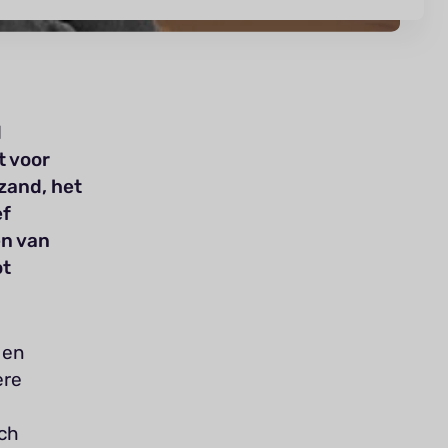
d
t voor
zand, het
ef
en van
ot
 en
ere
sch