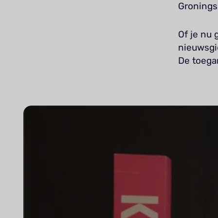
Gronings
Of je nu
nieuwsgie
De toegan