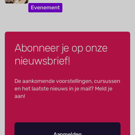
Evenement
Abonneer je op onze
nieuwsbrief!
De aankomende voorstellingen, cursussen
en het laatste nieuws in je mail? Meld je
aan!
Aanmelden