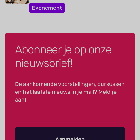
Evenement
Abonneer je op onze
nieuwsbrief!
De aankomende voorstellingen, cursussen
en het laatste nieuws in je mail? Meld je
aan!
Aanmelden