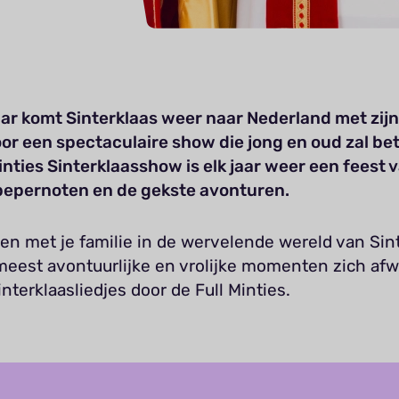
jaar komt Sinterklaas weer naar Nederland met zij
oor een spectaculaire show die jong en oud zal be
inties Sinterklaasshow is elk jaar weer een feest 
pepernoten en de gekste avonturen.
n met je familie in de wervelende wereld van Sint
meest avontuurlijke en vrolijke momenten zich afw
nterklaasliedjes door de Full Minties.