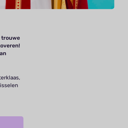
n trouwe
toveren!
van
erklaas,
isselen