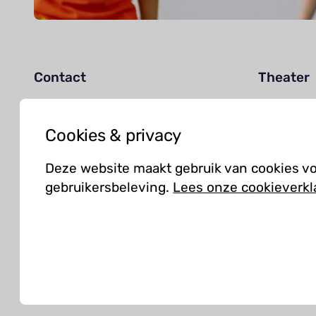
Contact
Theater
Agenda
info@kielzog.nl
Jouw be
Cookies & privacy
0598 -37 37 77
Deze website maakt gebruik van cookies v
gebruikersbeleving.
Lees onze cookieverkl