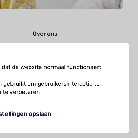
Over ons
Organisatie
Werken bij Kielzog
 dat de website normaal functioneert
Veelgestelde vragen
 gebruikt om gebruikersinteractie te
 te verbeteren
Cookies
stellingen opslaan