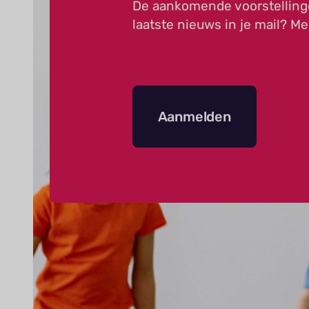
De aankomende voorstelling
laatste nieuws in je mail? Me
Aanmelden