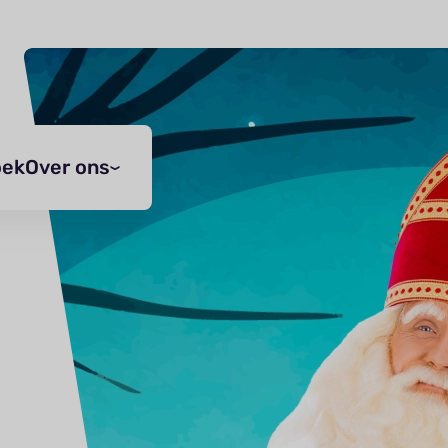
oek
Over ons