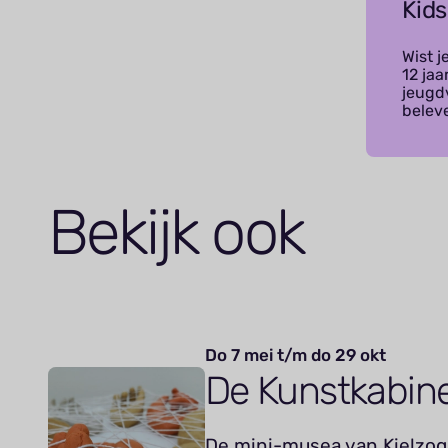
Kids
Wist j
12 ja
jeugd
belev
Bekijk ook
Do 7 mei t/m do 29 okt
De Kunstkabin
De mini-musea van Kielzog 