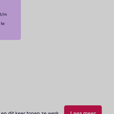
 t/m
 te
 en dit keer tonen ze werk
Lees meer