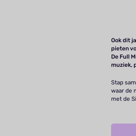
Ook dit 
pieten v
De Full M
muziek, 
Stap same
waar de 
met de Si