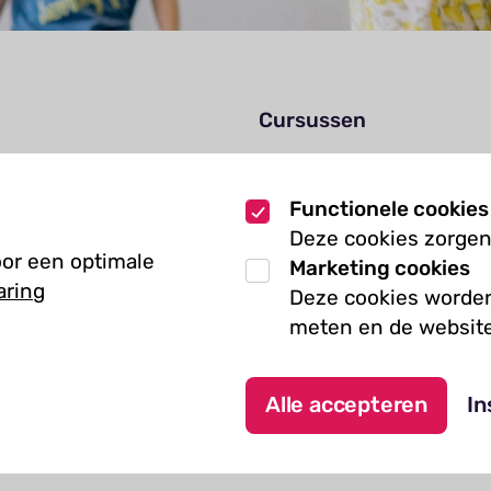
Cursussen
Muziekcursussen
zoek
Kunst cursussen
Functionele cookies
Deze cookies zorgen
oor een optimale
Marketing cookies
aring
Deze cookies worden
meten en de website
Algemene voorwaarden
Alle accepteren
In