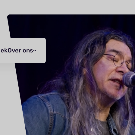
oek
Over ons