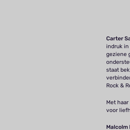
Carter 
indruk i
geziene 
onderste
staat be
verbinde
Rock & Ro
Met haar 
voor lief
Malcolm