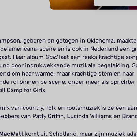
Sampson
, geboren en getogen in Oklahoma, maakte 
n de americana-scene en is ook in Nederland een g
gast. Haar album
Gold
laat een reeks krachtige son
und door indrukwekkende muzikale begeleiding. 
kend om haar warme, maar krachtige stem en haar
nde rol binnen de scene, onder meer als oprichter
ll Camp for Girls.
mix van country, folk en rootsmuziek is ze een aa
hebbers van Patty Griffin, Lucinda Williams en Brandi
 MacWatt
komt uit Schotland, maar zijn muziek ad