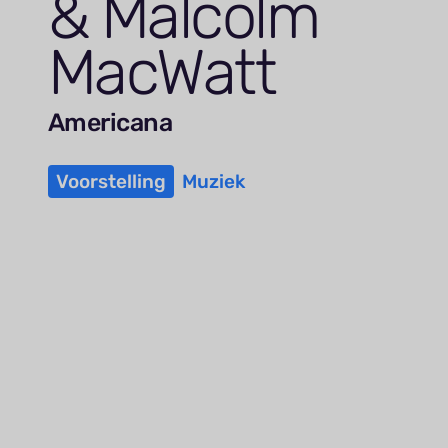
&
Malcolm
MacWatt
Americana
Voorstelling
Muziek