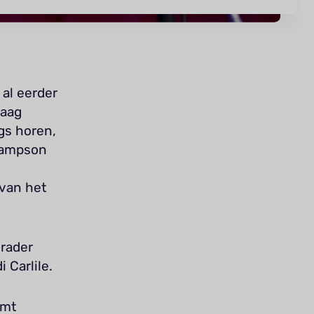
al eerder
raag
gs horen,
Sampson
 van het
nrader
 Carlile.
emt