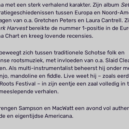
a met een sterk verhalend karakter. Zijn album
Set
ratiegeschiedenissen tussen Europa en Noord-Ame
agen van o.a. Gretchen Peters en Laura Cantrell. Zi
rk Harvest
bereikte de nummer 1-positie in de Eur
a Chart en kreeg lovende recensies.
beweegt zich tussen traditionele Schotse folk en
nse rootsmuziek, met invloeden van o.a. Slaid Cle
en. Als multi-instrumentalist beheerst hij onder m
anjo, mandoline en fiddle. Live weet hij – zoals eer
Roots Festival – in zijn eentje een zaal volledig in
 meeslepende verhalen.
engen Sampson en MacWatt een avond vol authen
de en eigentijdse Americana.