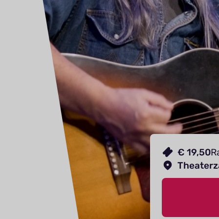
€ 19,50
R
Theaterz