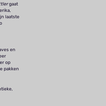
tler
gaat
rika,
jn laatste
o
aves en
eer
der op
 te pakken
tieke,