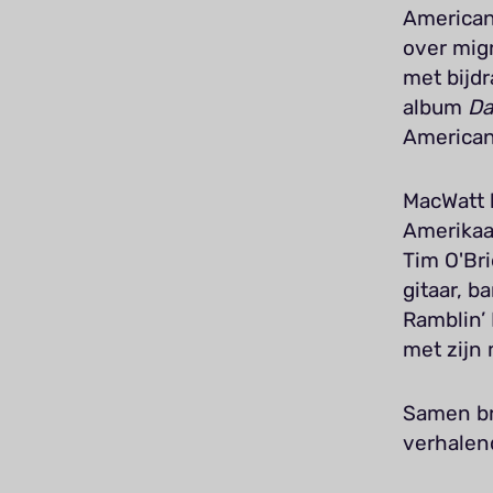
American
over mig
met bijdr
album
Da
American
MacWatt 
Amerikaa
Tim O'Bri
gitaar, b
Ramblin’ 
met zijn
Samen br
verhalen