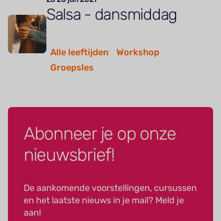
Salsa - dansmiddag
Alle leeftijden
Workshop
Groepsles
Abonneer je op onze
nieuwsbrief!
De aankomende voorstellingen, cursussen
en het laatste nieuws in je mail? Meld je
aan!