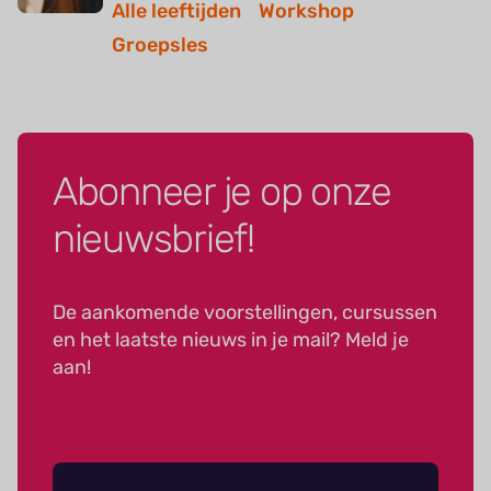
Alle leeftijden
Workshop
Groepsles
Abonneer je op onze
nieuwsbrief!
De aankomende voorstellingen, cursussen
en het laatste nieuws in je mail? Meld je
aan!