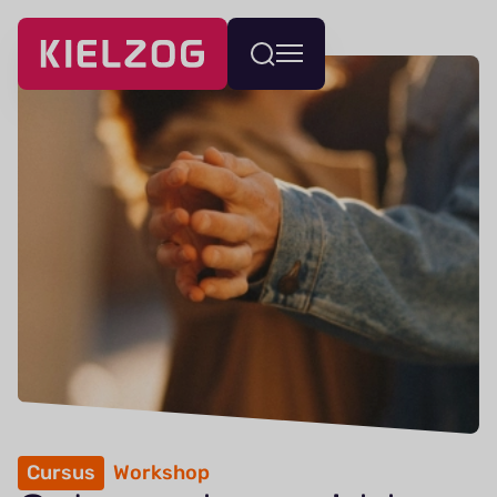
Navigatie
Wissel
overslaan
menu
Cursus
Workshop