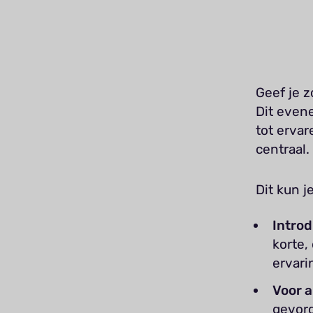
Geef je 
Dit even
tot erva
centraal
Dit kun 
Intro
korte,
ervari
Voor a
gevord