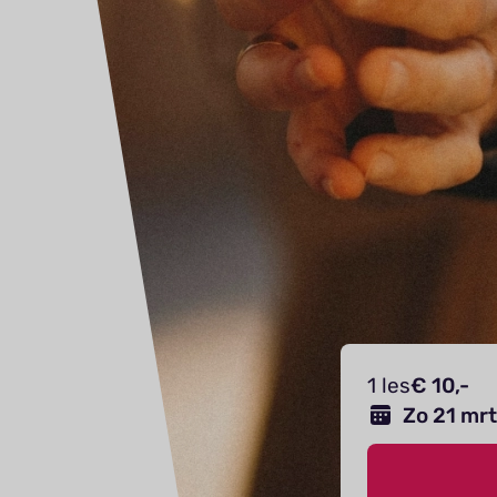
1 les
€ 10,-
Zo 21 mr