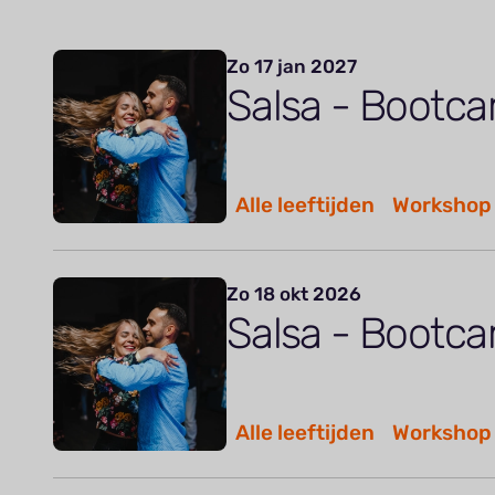
Zo 17 jan 2027
Salsa - Bootc
Alle leeftijden
Workshop
Zo 18 okt 2026
Salsa - Bootc
Alle leeftijden
Workshop