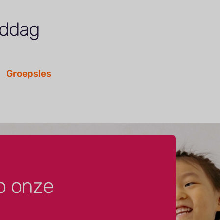
iddag
Groepsles
p onze