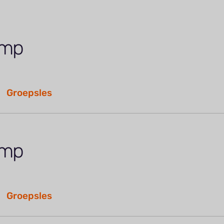
amp
Groepsles
amp
Groepsles