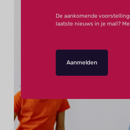
De aankomende voorstelling
laatste nieuws in je mail? Me
Aanmelden