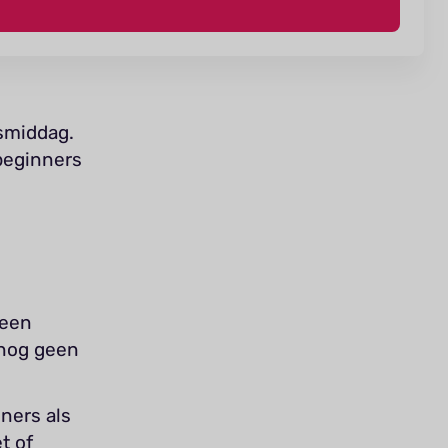
smiddag.
beginners
n
 een
e nog geen
ners als
t of