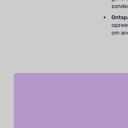
zonder
Ontsp
opzwep
om an