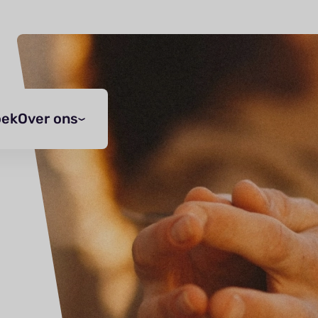
oek
Over ons