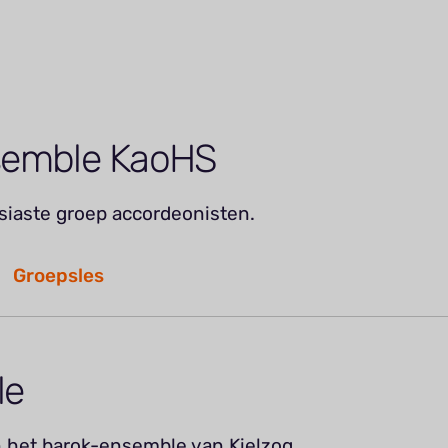
semble KaoHS
usiaste groep accordeonisten.
Groepsles
le
 het barok-ensemble van Kielzog.