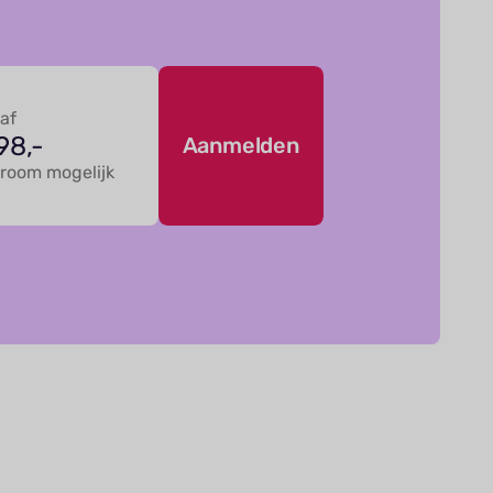
af
98,-
Aanmelden
troom mogelijk