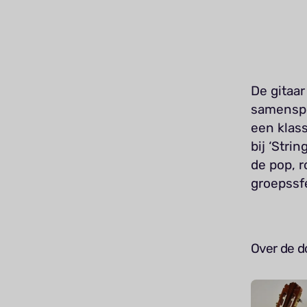
De gitaar
samenspe
een klass
bij ‘Stri
de pop, r
groepssfe
Over de d