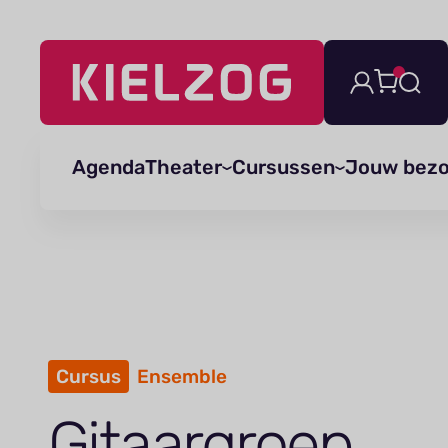
Navigatie
overslaan
Agenda
Theater
Cursussen
Jouw bez
Cursus
Ensemble
Gitaargroep