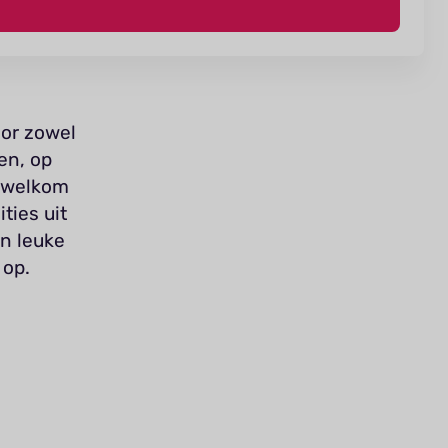
oor zowel
en, op
e welkom
ties uit
en leuke
 op.