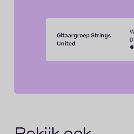
V
Gitaargroep Strings
D
United