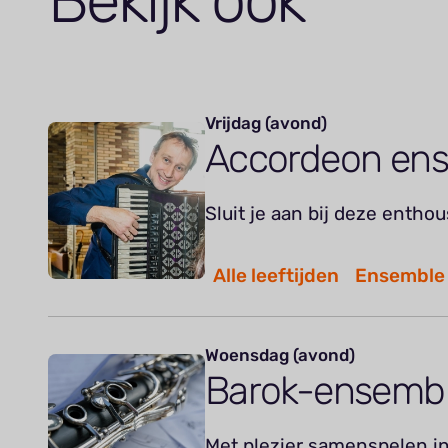
Bekijk ook
Vrijdag (avond)
Accordeon en
Sluit je aan bij deze entho
Alle leeftijden
Ensemble
Woensdag (avond)
Barok-ensemb
Met plezier samenspelen in