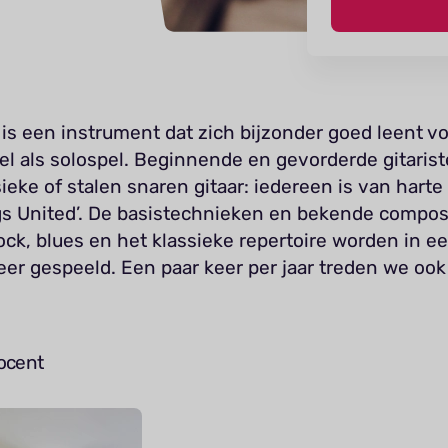
 is een instrument dat zich bijzonder goed leent v
l als solospel. Beginnende en gevorderde gitarist
ieke of stalen snaren gitaar: iedereen is van hart
ngs United’. De basistechnieken en bekende composi
ock, blues en het klassieke repertoire worden in e
er gespeeld. Een paar keer per jaar treden we ook
ocent