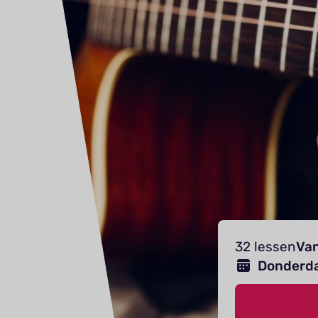
32 lessen
Van
Donderd