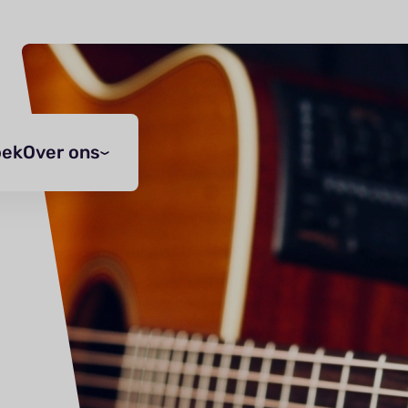
oek
Over ons