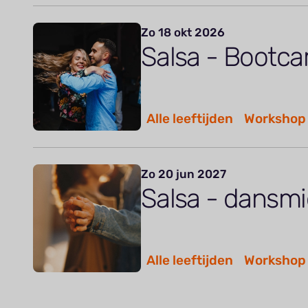
Zo 18 okt 2026
Salsa - Bootc
Alle leeftijden
Workshop
Zo 20 jun 2027
Salsa - dansm
Alle leeftijden
Workshop