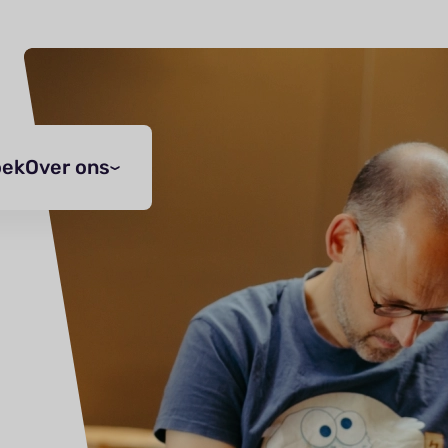
oek
Over ons