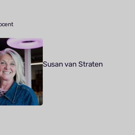
ocent
Susan van Straten