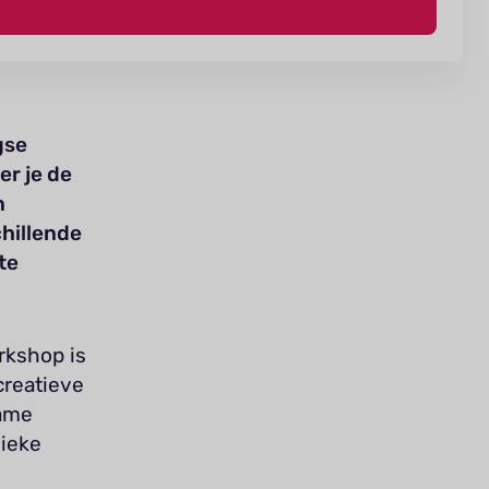
gse
er je de
n
chillende
te
rkshop is
creatieve
zame
ieke