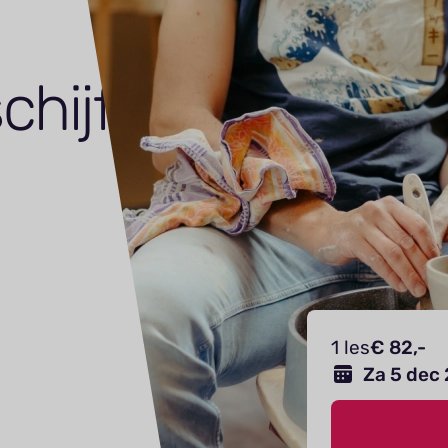
chijf
1 les
€ 82,-
Za 5 dec