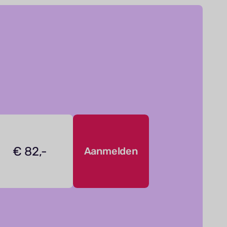
€ 82,-
Aanmelden