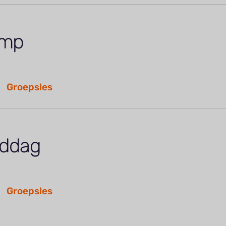
amp
Groepsles
iddag
Groepsles