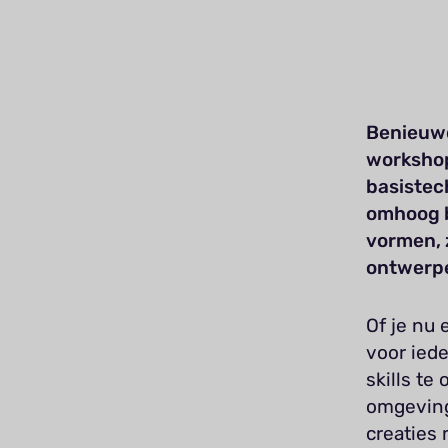
Benieuwd
workshop
basistec
omhoog b
vormen, z
ontwerp
Of je nu 
voor iede
skills te
omgeving
creaties 