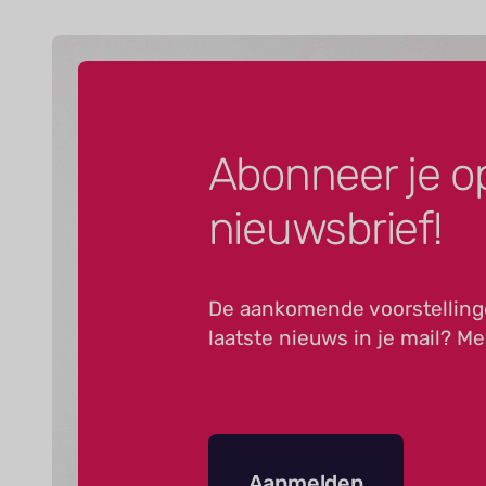
Abonneer je o
nieuwsbrief!
De aankomende voorstelling
laatste nieuws in je mail? Me
Aanmelden