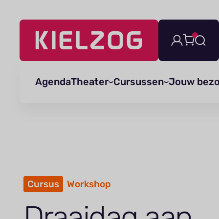
Navigatie
overslaan
Agenda
Theater
Cursussen
Jouw bez
Cursus
Workshop
Draaidag aan