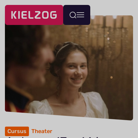
Navigatie
Wissel
overslaan
menu
Cursus
Theater