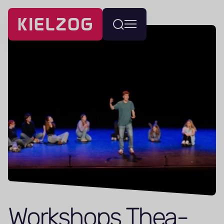
Navigatie
Wissel
overslaan
menu
Workshops The­a­