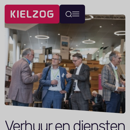
Navigatie
Wissel
overslaan
menu
Verhuur en diensten