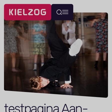
Navigatie
Wissel
overslaan
menu
test­pagina Aan­