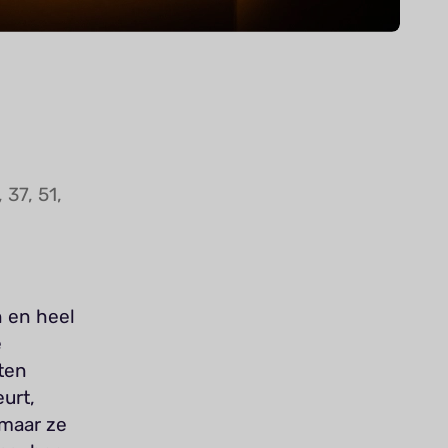
 37, 51,
n en heel
e
ten
urt,
 maar ze