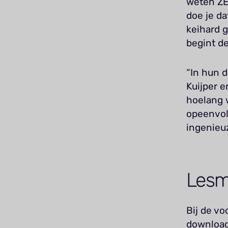
weten ZE
doe je da
keihard g
begint de
“In hun 
Kuijper e
hoelang 
opeenvol
ingenieuz
Lesm
Bij de vo
download