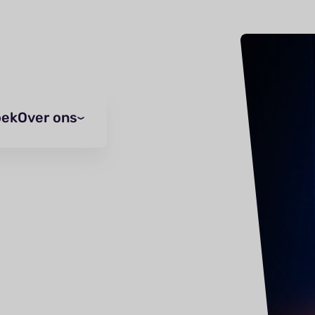
oek
Over ons