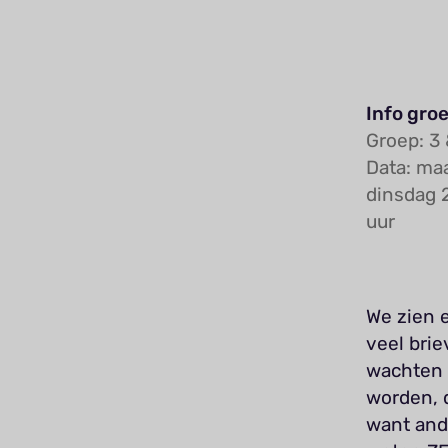
Info groe
Groep: 3 
Data: ma
dinsdag 
uur
We zien e
veel brie
wachten 
worden, d
want ande