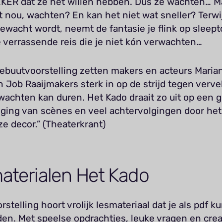
KER dat ze het willen hebben. Dus ze wachten… M
t nou, wachten? En kan het niet wat sneller? Terwij
ewacht wordt, neemt de fantasie je flink op sleep
 verrassende reis die je niet kón verwachten…
debuutvoorstelling zetten makers en acteurs Maria
n Job Raaijmakers sterk in op de strijd tegen verve
wachten kan duren. Het Kado draait zo uit op een 
ging van scènes en veel achtervolgingen door het
e decor.” (Theaterkrant)
aterialen Het Kado
orstelling hoort vrolijk lesmateriaal dat je als pdf k
en. Met speelse opdrachtjes, leuke vragen en crea