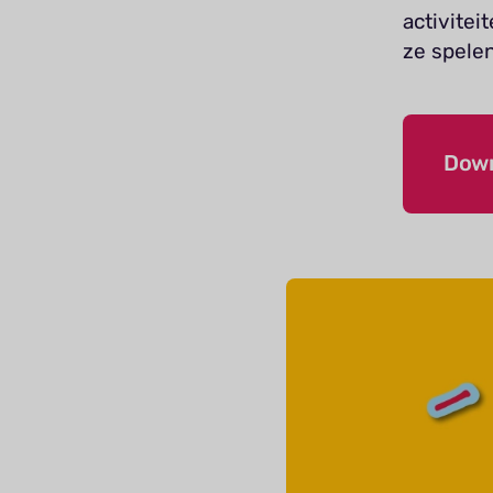
activitei
ze spele
Down