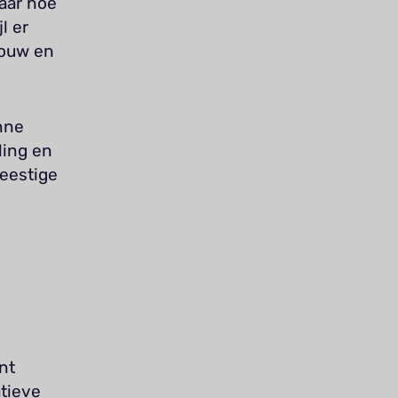
aar hoe
l er
touw en
nne
ling en
geestige
unt
tieve