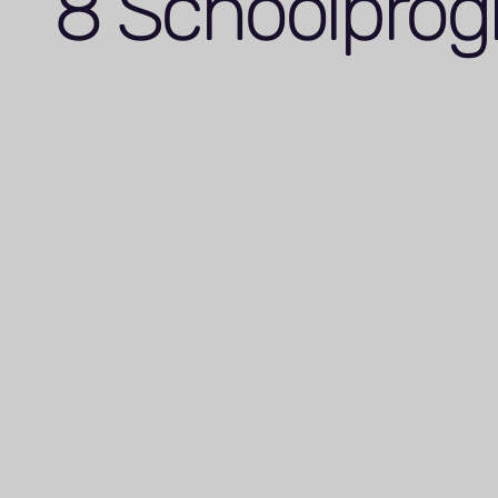
8
Schoolpro