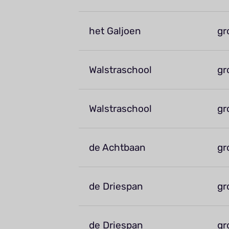
het Galjoen
gr
Walstraschool
gr
Walstraschool
gr
de Achtbaan
gr
de Driespan
gr
de Driespan
gr