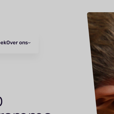
oek
Over ons
p