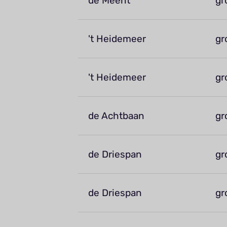
de Meent
gr
't Heidemeer
gr
't Heidemeer
gr
de Achtbaan
gr
de Driespan
gr
de Driespan
gr