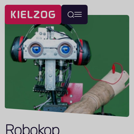
Navigatie
Wissel
overslaan
menu
Robokop