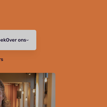
oek
Over ons
rs