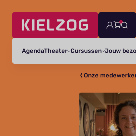
Navigatie
overslaan
Agenda
Theater
Cursussen
Jouw bez
Onze medewerke