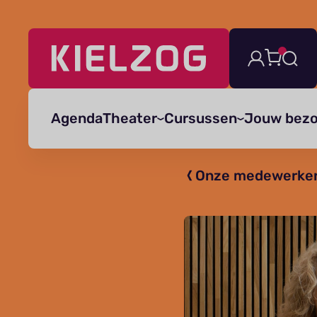
Navigatie
overslaan
Agenda
Theater
Cursussen
Jouw bez
Onze medewerke