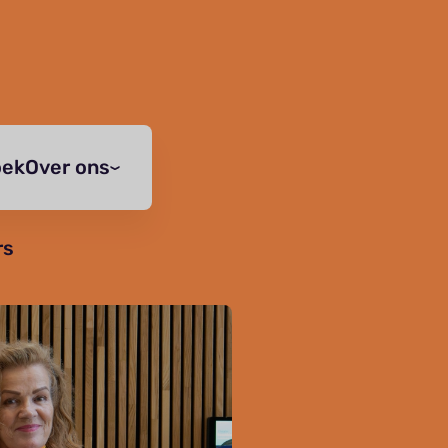
oek
Over ons
rs