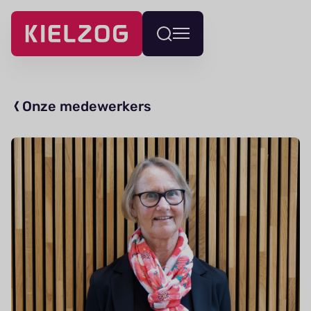
Navigatie
Wissel
overslaan
menu
Onze medewerkers