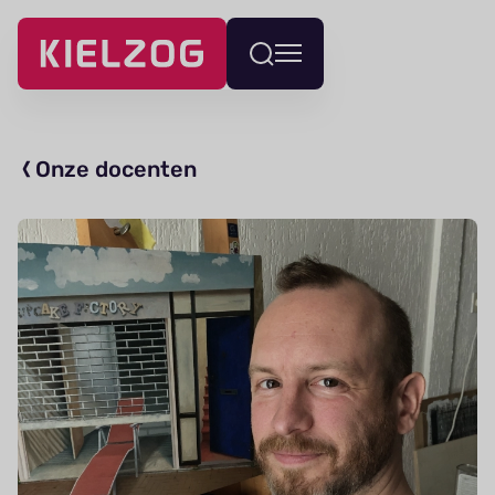
Navigatie
Wissel
overslaan
menu
Onze docenten