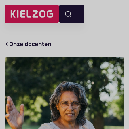
Navigatie
Wissel
overslaan
menu
Onze docenten