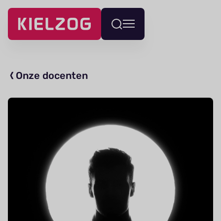
Navigatie
Wissel
overslaan
menu
Onze docenten